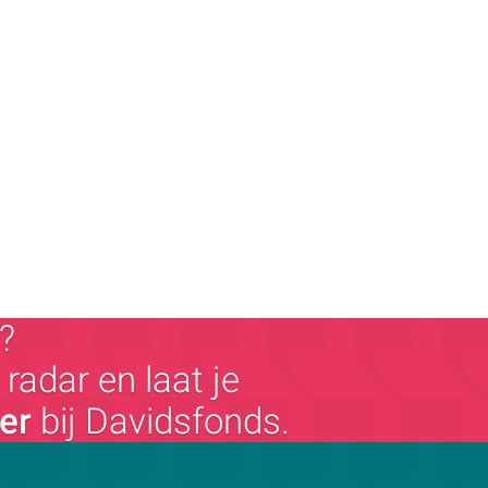
?
radar en laat je
ger
bij Davidsfonds.