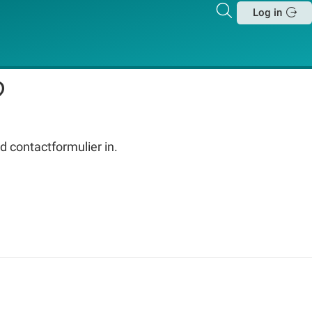
Zoeken
Log in
Sluit
?
d contactformulier in.