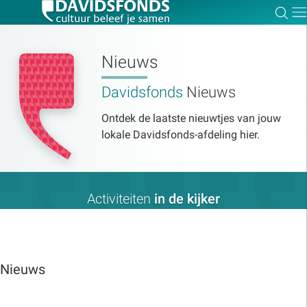
Zoe
Dir
Nieuws
Davidsfonds
Nieuws
Zoek:
Ontdek de laatste nieuwtjes van jouw
lokale Davidsfonds-afdeling hier.
Zoeken
Activiteiten
in de kijker
Nieuws