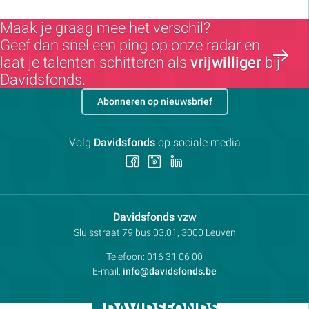
Maak je graag mee het verschil?
Geef dan snel een ping op onze radar en
laat je talenten schitteren als
vrijwilliger
bij
Davidsfonds.
Abonneren op nieuwsbrief
Volg
Davidsfonds
op sociale media
Volg
Volg
Volg
ons
ons
ons
op
op
op
Facebook
Instagram
LinkedIn
Contactpersoon:
Davidsfonds vzw
Adres:
Sluisstraat 79
bus 03.01, 3000
Leuven
Telefoon:
016 31 06 00
E-mail:
info@davidsfonds.be